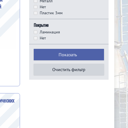
Металл
й
Нет
Пластик 3мм
Покрытие
Ламинация
Нет
Показать
Очистить фильтр
ических