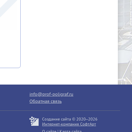
info@prof-poligraf.ru
Обратная связь
Создание сайта © 2020–2026
Интернет-компания СофтАрт
О сайте
|
Карта сайта