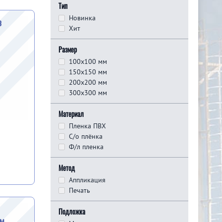
Тип
Новинка
з
Хит
Размер
100x100 мм
150x150 мм
200x200 мм
300x300 мм
Материал
Пленка ПВХ
С/о плёнка
Ф/л пленка
Метод
Аппликация
Печать
Подложка
ом