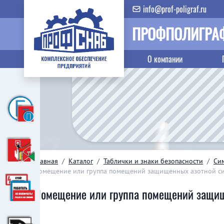
info@prof-poligraf.ru
ПРОФПОЛИГРА
О компании
Главная
/
Каталог
/
Таблички и знаки безопасности
/
Си
Помещение или группа помещений защищенных азотной с
Помещение или группа помещений защищ