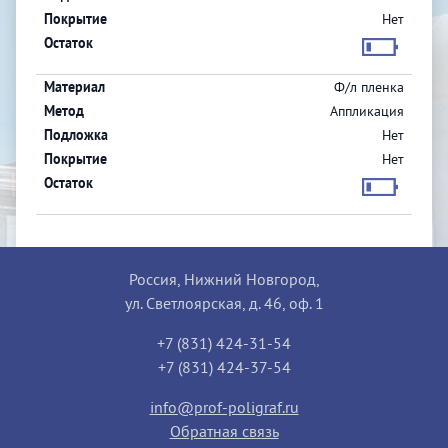
Нет
Ф/л пленка
Аппликация
Нет
Нет
Россия, Нижний Новгород,
ул. Светлоярская, д. 46, оф. 1
+7 (831) 424-31-54
+7 (831) 424-37-54
info@prof-poligraf.ru
Обратная связь