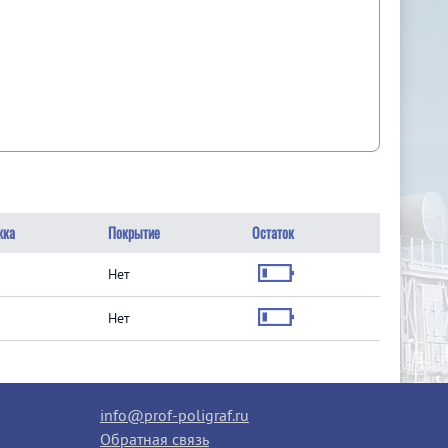
жка
Покрытие
Остаток
Нет
Нет
info@prof-poligraf.ru
Обратная связь