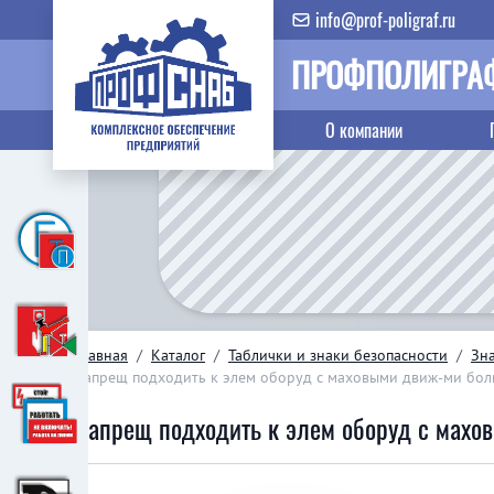
info@prof-poligraf.ru
ПРОФПОЛИГРА
О компании
Главная
/
Каталог
/
Таблички и знаки безопасности
/
Зн
Запрещ подходить к элем оборуд с маховыми движ-ми бо
Запрещ подходить к элем оборуд с мах