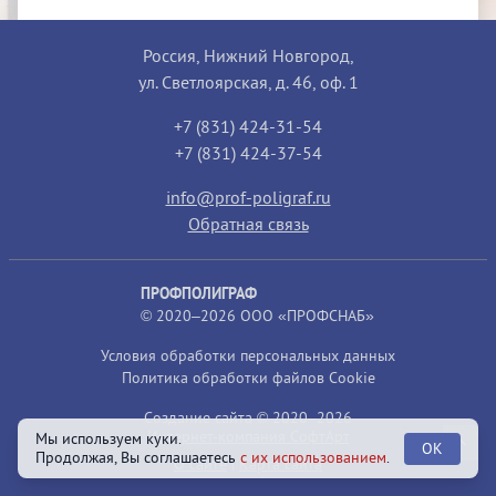
Россия, Нижний Новгород,
ул. Светлоярская, д. 46, оф. 1
+7 (831) 424-31-54
+7 (831) 424-37-54
info@prof-poligraf.ru
Обратная связь
ПРОФПОЛИГРАФ
© 2020–2026 ООО «ПРОФСНАБ»
Условия обработки персональных данных
Политика обработки файлов Cookie
Создание сайта © 2020–2026
Интернет-компания СофтАрт
Мы используем куки.
OK
Продолжая, Вы соглашаетесь
с их использованием
.
О сайте
|
Карта сайта