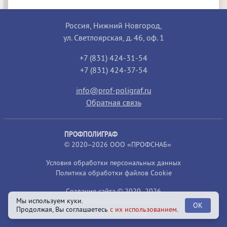
Россия, Нижний Новгород,
ул. Светлоярская, д. 46, оф. 1
+7 (831) 424-31-54
+7 (831) 424-37-54
info@prof-poligraf.ru
Обратная связь
ПРОФПОЛИГРАФ
© 2020–2026 ООО «ПРОФСНАБ»
Условия обработки персональных данных
Политика обработки файлов Cookie
Создание сайта © 2020–2026
Интернет-компания СофтАрт
Мы используем куки.
OK
Продолжая, Вы соглашаетесь
с их использованием
.
О сайте
|
Карта сайта